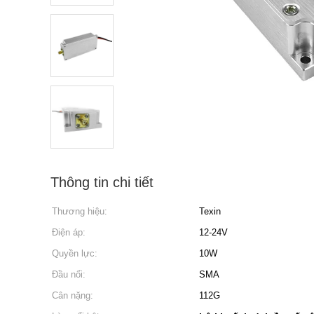
Thông tin chi tiết
Thương hiệu:
Texin
Điện áp:
12-24V
Quyền lực:
10W
Đầu nối:
SMA
Cân nặng:
112G