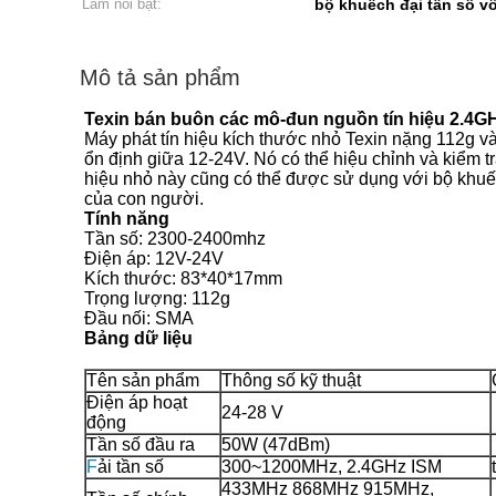
Làm nổi bật:
bộ khuếch đại tần số v
Mô tả sản phẩm
Texin bán buôn các mô-đun nguồn tín hiệu 2.4GH
Máy phát tín hiệu kích thước nhỏ Texin nặng 112g và 
ổn định giữa 12-24V. Nó có thể hiệu chỉnh và kiểm tr
hiệu nhỏ này cũng có thể được sử dụng với bộ khuếch 
của con người.
Tính năng
Tần số: 2300-2400mhz
Điện áp: 12V-24V
Kích thước: 83*40*17mm
Trọng lượng: 112g
Đầu nối: SMA
Bảng dữ liệu
Tên sản phẩm
Thông số kỹ thuật
Điện áp hoạt
24-28 V
động
Tần số đầu ra
50W (47dBm)
F
ải tần số
300~1200MHz, 2.4GHz ISM
433MHz 868MHz 915MHz,