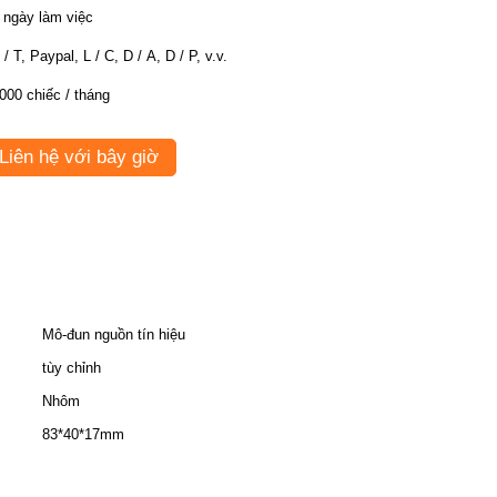
 ngày làm việc
T / T, Paypal, L / C, D / A, D / P, v.v.
000 chiếc / tháng
Liên hệ với bây giờ
Mô-đun nguồn tín hiệu
tùy chỉnh
Nhôm
83*40*17mm