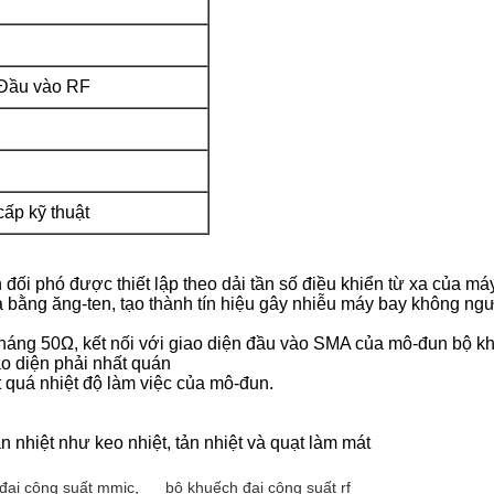
Đầu vào RF
cấp kỹ thuật
đối phó được thiết lập theo dải tần số điều khiển từ xa của máy 
 bằng ăng-ten, tạo thành tín hiệu gây nhiễu máy bay không người
áng 50Ω, kết nối với giao diện đầu vào SMA của mô-đun bộ khu
ao diện phải nhất quán
 quá nhiệt độ làm việc của mô-đun.
n nhiệt như keo nhiệt, tản nhiệt và quạt làm mát
đại công suất mmic
,
bộ khuếch đại công suất rf