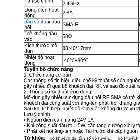
Tần số chính
2.4GHz
Dòng điện hoạt
2.8A
động
đầu vào
loại đầu
SMA-F
nối
Trở kháng đầu
50Ω
vào
Kích thước mô-
83*40*17mm
đun
Nhiệt độ hoạt
-40℃+80℃
động
Tuyên bố chức năng
1. Chức năng cơ bản
Các thông số tín hiệu điều chế kỹ thuật số của nguồn 
gây nhiễu đi qua bộ khuếch đại RF, và sau đó xuất ra
2. Thông số kỹ thuật ứng dụng
Mô-đun gây nhiễu sử dụng đầu nối RF SMA có trở kh
khuếch đại công suất với ăng-ten phát, trở kháng gi
Sau khi tích hợp, nhiệt độ làm việc không được vượt
Lưu ý chính
• Nguồn điện cần mang 24V 1A
• Khi công suất đầu ra > 5W, cần tăng cường xử lý tả
• Phải kết nối ăng-ten hoặc Tải trước khi cấp nguồn
Từ khóa:
bộ khuếch đại tần số vô tuyến
,
bộ khuếch 