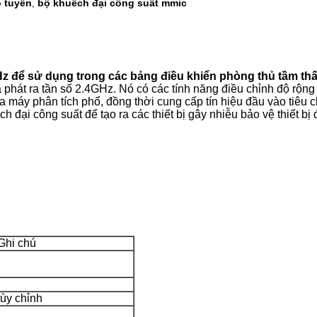
ô tuyến
bộ khuếch đại công suất mmic
,
z để sử dụng trong các bảng điều khiển phòng thủ tầm th
phát ra tần số 2.4GHz. Nó có các tính năng điều chỉnh độ rộng 
a máy phân tích phổ, đồng thời cung cấp tín hiệu đầu vào tiêu c
đại công suất để tạo ra các thiết bị gây nhiễu bảo vệ thiết bị 
Ghi chú
tùy chỉnh