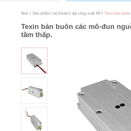
Nhà
>
Sản phẩm
>
bộ khuếch đại công suất RF
>
Texin bán buôn
Texin bán buôn các mô-đun nguồ
tầm thấp.