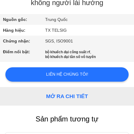
NHÀ
không người lái hướng
MÁY
Nguồn gốc:
Trung Quốc
KIỂM
Hàng hiệu:
TX TELSIG
SOÁT
Chứng nhận:
SGS, ISO9001
CHẤT
Điểm nổi bật:
,
bộ khuếch đại công suất rf
bộ khuếch đại tần số vô tuyến
LƯỢNG
LIÊN HỆ CHÚNG TÔI!
LIÊN
HỆ
MỞ RA CHI TIẾT
CHÚNG
TÔI
Sản phẩm tương tự
TIN