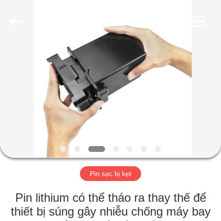
2019
-
2026
Amplifier
module.
All
Rights
Reserved.
NHÀ
SẢN
PHẨM
VỀ
CHÚNG
TÔI
Pin sạc bị kẹt
THAM
Pin lithium có thể tháo ra thay thế để
QUAN
thiết bị súng gây nhiễu chống máy bay