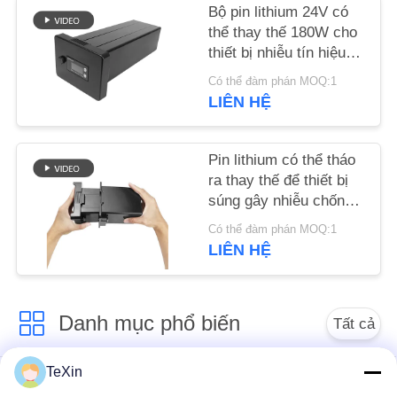
TỨC
Bộ pin lithium 24V có
thể thay thế 180W cho
thiết bị nhiễu tín hiệu
BLOG
máy bay không người
Có thể đàm phán MOQ:1
lái manpack phù hợp
LIÊN HỆ
màn hình LED
YÊU
CẦU
Pin lithium có thể tháo
BÁO
ra thay thế để thiết bị
súng gây nhiễu chống
GIÁ
máy bay không người
Có thể đàm phán MOQ:1
lái hướng
LIÊN HỆ
SƠ
ĐỒ
Danh mục phổ biến
TRANG
Tất cả
WEB
các
TeXin
Mô-đun gây nhiễu