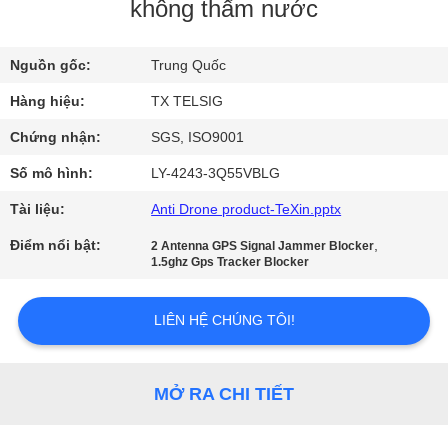
NHÀ
không thấm nước
MÁY
Nguồn gốc:
Trung Quốc
KIỂM
Hàng hiệu:
TX TELSIG
SOÁT
Chứng nhận:
SGS, ISO9001
CHẤT
Số mô hình:
LY-4243-3Q55VBLG
LƯỢNG
Tài liệu:
Anti Drone product-TeXin.pptx
Điểm nổi bật:
,
2 Antenna GPS Signal Jammer Blocker
LIÊN
1.5ghz Gps Tracker Blocker
HỆ
LIÊN HỆ CHÚNG TÔI!
CHÚNG
TÔI
MỞ RA CHI TIẾT
TIN