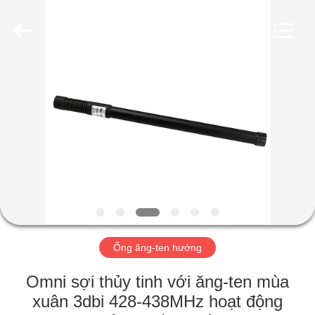
2019
-
2026
Amplifier
module.
All
Rights
Reserved.
NHÀ
SẢN
PHẨM
VỀ
CHÚNG
TÔI
Ống ăng-ten hướng
THAM
Omni sợi thủy tinh với ăng-ten mùa
QUAN
xuân 3dbi 428-438MHz hoạt động