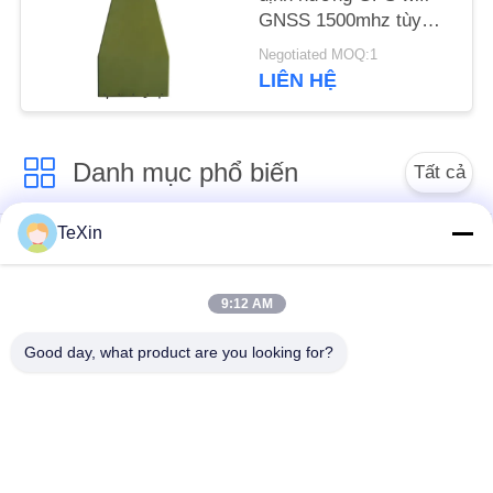
PRIVACY
GNSS 1500mhz tùy
chỉnh cho bộ gây nhiễu
POLICY
Negotiated MOQ:1
chống máy bay không
LIÊN HỆ
người lái
Danh mục phổ biến
Tất cả
các
TeXin
Mô-đun gây nhiễu
Mô-đun nhiễu tín hiệu
máy bay không người
lái
9:12 AM
Good day, what product are you looking for?
Mô-đun gây nhiễu
bộ khuếch đại công
FPV
suất RF
bộ khuếch đại công
Bộ khuếch đại đơn
suất băng rộng
hướng