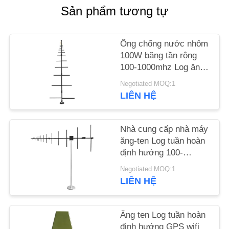
TỨC
Sản phẩm tương tự
BLOG
Ống chống nước nhôm
100W băng tần rộng
100-1000mhz Log ăng-
YÊU
ten định kỳ
Negotiated MOQ:1
CẦU
LIÊN HỆ
BÁO
GIÁ
Nhà cung cấp nhà máy
ăng-ten Log tuần hoàn
SƠ
định hướng 100-
7000mhz để liên lạc
ĐỒ
Negotiated MOQ:1
ngoài trời
LIÊN HỆ
TRANG
WEB
Ăng ten Log tuần hoàn
định hướng GPS wifi