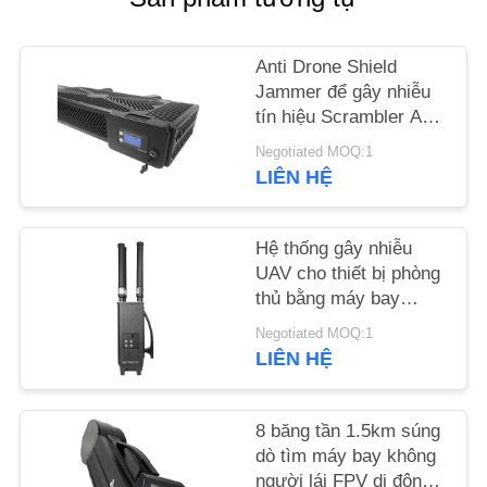
TỨC
Anti Drone Shield
BLOG
Jammer để gây nhiễu
tín hiệu Scrambler Anti
Drone Security
YÊU
Negotiated MOQ:1
Jammer
LIÊN HỆ
CẦU
BÁO
Hệ thống gây nhiễu
GIÁ
UAV cho thiết bị phòng
thủ bằng máy bay
SƠ
không người lái hiệu
Negotiated MOQ:1
quả GPSL1 L2 WIFI
LIÊN HỆ
ĐỒ
TRANG
WEB
8 băng tần 1.5km súng
dò tìm máy bay không
người lái FPV di động