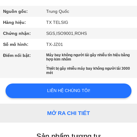
NHÀ
MÁY
Nguồn gốc:
Trung Quốc
Hàng hiệu:
TX TELSIG
KIỂM
Chứng nhận:
SGS,ISO9001,ROHS
SOÁT
Số mô hình:
TX-JZ01
CHẤT
Điểm nổi bật:
Máy bay không người lái gây nhiễu tín hiệu bằng
hợp kim nhôm
LƯỢNG
,
Thiết bị gây nhiễu máy bay không người lái 3000
mét
LIÊN
HỆ
LIÊN HỆ CHÚNG TÔI!
CHÚNG
TÔI
MỞ RA CHI TIẾT
TIN
Sản phẩm tương tự