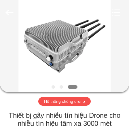
2019
-
2026
Amplifier
module.
All
Rights
Reserved.
NHÀ
SẢN
PHẨM
VỀ
CHÚNG
TÔI
Hệ thống chống drone
THAM
Thiết bị gây nhiễu tín hiệu Drone cho
QUAN
nhiễu tín hiệu tầm xa 3000 mét