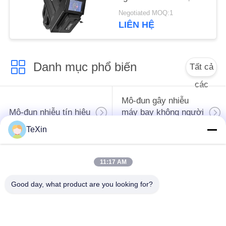
PRIVACY
cho an ninh khu vực
Negotiated MOQ:1
trọng điểm
POLICY
LIÊN HỆ
Danh mục phổ biến
Tất cả
các
Mô-đun gây nhiễu
Mô-đun nhiễu tín hiệu
máy bay không người
lái
TeXin
Mô-đun gây nhiễu
bộ khuếch đại công
11:17 AM
FPV
suất RF
Good day, what product are you looking for?
bộ khuếch đại công
Bộ khuếch đại đơn
suất băng rộng
hướng