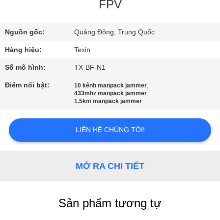
NHÀ
FPV
MÁY
Nguồn gốc:
Quảng Đông, Trung Quốc
KIỂM
Hàng hiệu:
Texin
SOÁT
Số mô hình:
TX-BF-N1
CHẤT
Điểm nổi bật:
,
10 kênh manpack jammer
,
433mhz manpack jammer
LƯỢNG
1.5km manpack jammer
LIÊN
LIÊN HỆ CHÚNG TÔI!
HỆ
CHÚNG
MỞ RA CHI TIẾT
TÔI
Sản phẩm tương tự
TIN