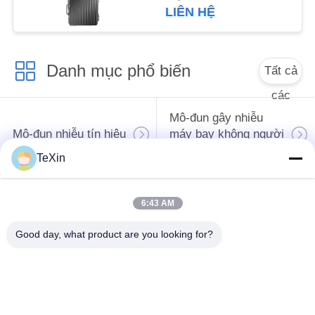
dầu
PRIVACY
LIÊN HỆ
POLICY
Danh mục phổ biến
Tất cả
các
Mô-đun gây nhiễu
Mô-đun nhiễu tín hiệu
máy bay không người
lái
TeXin
Mô-đun gây nhiễu
bộ khuếch đại công
6:43 AM
FPV
suất RF
Good day, what product are you looking for?
bộ khuếch đại công
Bộ khuếch đại đơn
suất băng rộng
hướng
Máy nhiễu tín hiệu