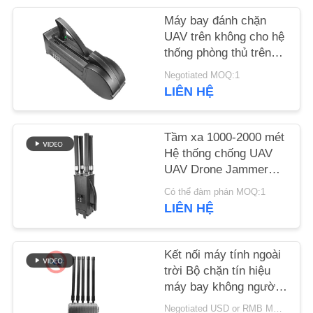
TỨC
Máy bay đánh chặn
UAV trên không cho hệ
BLOG
thống phòng thủ trên
không của máy bay
Negotiated MOQ:1
không người lái WIFI
LIÊN HỆ
YÊU
5,8G 2,4G GPS
CẦU
Tầm xa 1000-2000 mét
BÁO
Hệ thống chống UAV
GIÁ
UAV Drone Jammer
cho Mavic3 Mavic2
Có thể đàm phán MOQ:1
SƠ
LIÊN HỆ
ĐỒ
TRANG
Kết nối máy tính ngoài
trời Bộ chặn tín hiệu
WEB
máy bay không người
lái UAV tầm xa cho kho
Negotiated USD or RMB MOQ:1