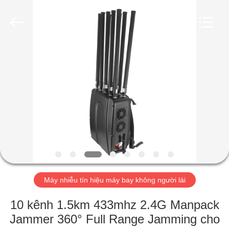
2019
-
2026
Amplifier
module.
All
Rights
Reserved.
NHÀ
SẢN
PHẨM
VỀ
CHÚNG
TÔI
Máy nhiễu tín hiệu máy bay không người lái
THAM
10 kênh 1.5km 433mhz 2.4G Manpack
QUAN
Jammer 360° Full Range Jamming cho