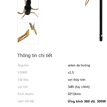
Thông tin chi tiết
Ăng-ten:
anten đa hướng
VSWR:
≤1,5
Vật liệu:
sợi thủy tinh
Lợi ích:
3dBi (tùy chỉnh)
Kích thước:
93*19mm
Làm nổi bật:
Ứng kính 360 độ
300W 
,