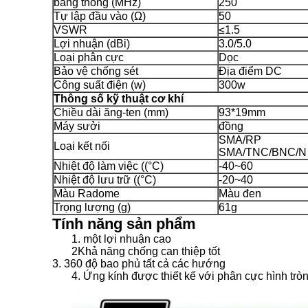
băng thông (MHz)
250
Tự lập đầu vào (Ω)
50
VSWR
≤1.5
Lợi nhuận (dBi)
3.0/5.0
Loại phân cực
Dọc
Bảo vệ chống sét
Địa điểm DC
Công suất điện (w)
300w
Thông số kỹ thuật cơ khí
Chiều dài ăng-ten (mm)
93*19mm
Máy sưởi
đồng
SMA/RP
Loại kết nối
SMA/TNC/BNC/N
Nhiệt độ làm việc ((°C)
-40~60
Nhiệt độ lưu trữ ((°C)
-20~40
Màu Radome
Màu đen
Trọng lượng (g)
61g
Tính năng sản phẩm
1. một lợi nhuận cao
2Khả năng chống can thiệp tốt
3. 360 độ bao phủ tất cả các hướng
4. Ứng kính được thiết kế với phân cực hình trò