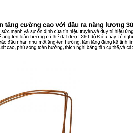
n tăng cường cao với đầu ra năng lượng 
 mạnh và sự ổn định của tín hiệu truyền.và duy trì hiệu ứng g
ế ăng-ten toàn hướng có thể đạt được 360 độ.Điều này có nghĩa
xác đầu nhận như một ăng-ten hướng, làm tăng đáng kể tính lin
t cao, phủ sóng toàn hướng, thích nghi băng tần cụ thể,và cá