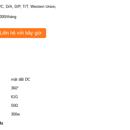
/C, D/A, D/P, T/T, Western Union,
000/tháng
Liên hệ với bây giờ
mặt đất DC
360°
61G
50Ω
300w
Hz