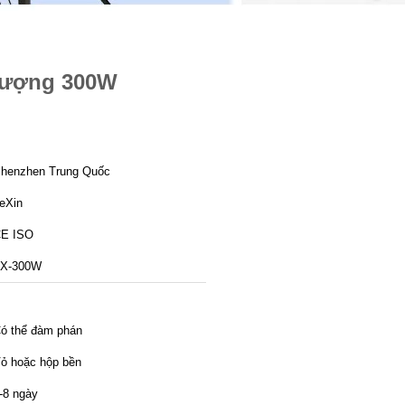
 lượng 300W
henzhen Trung Quốc
eXin
E ISO
X-300W
ó thể đàm phán
ỏ hoặc hộp bền
-8 ngày