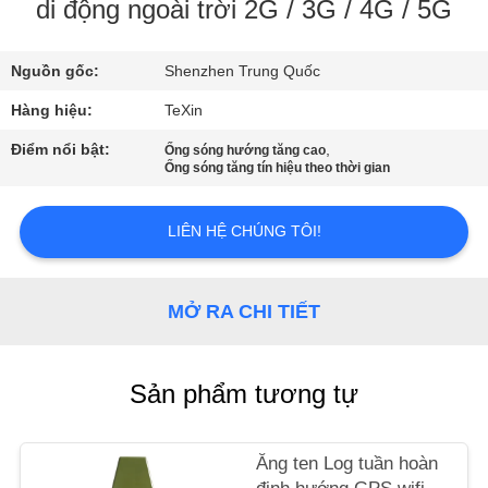
NHÀ
di động ngoài trời 2G / 3G / 4G / 5G
MÁY
Nguồn gốc:
Shenzhen Trung Quốc
KIỂM
Hàng hiệu:
TeXin
SOÁT
Điểm nổi bật:
,
Ống sóng hướng tăng cao
Ống sóng tăng tín hiệu theo thời gian
CHẤT
LƯỢNG
LIÊN HỆ CHÚNG TÔI!
LIÊN
MỞ RA CHI TIẾT
HỆ
CHÚNG
Sản phẩm tương tự
TÔI
TIN
Ăng ten Log tuần hoàn