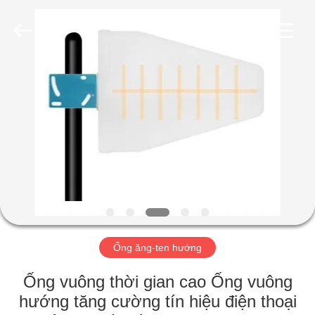
2019
-
2026
Amplifier
module.
All
Rights
Reserved.
NHÀ
SẢN
PHẨM
VỀ
CHÚNG
TÔI
Ống ăng-ten hướng
THAM
Ống vuông thời gian cao Ống vuông
QUAN
hướng tăng cường tín hiệu điện thoại