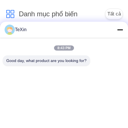
người lái
PRIVACY
POLICY
Danh mục phổ biến
Tất cả
các
TeXin
Mô-đun gây nhiễu
Mô-đun nhiễu tín hiệu
máy bay không người
lái
8:43 PM
Good day, what product are you looking for?
Mô-đun gây nhiễu
bộ khuếch đại công
FPV
suất RF
bộ khuếch đại công
Bộ khuếch đại đơn
suất băng rộng
hướng
Máy nhiễu tín hiệu
bộ khuếch đại hai
máy bay không người
chiều
lái