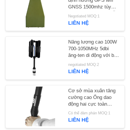
định hướng GPS wifi
TỨC
GNSS 1500mhz tùy
chỉnh cho bộ gây nhiễu
Negotiated MOQ:1
chống máy bay không
BLOG
LIÊN HỆ
người lái
YÊU
Năng lượng cao 100W
700-1050MHz 5dbi
CẦU
ăng-ten di động với bảo
BÁO
vệ siêu nhôm 337 * 130
negotiated MOQ:2
GIÁ
* 24mm Polarization
LIÊN HỆ
ngang
SƠ
Cơ sở mùa xuân tăng
ĐỒ
cường cao Ống dao
động hai cực toàn
TRANG
hướng Ống ăng-ten hai
Có thể đàm phán MOQ:1
WEB
băng tần cho thiết bị
LIÊN HỆ
chống máy bay không