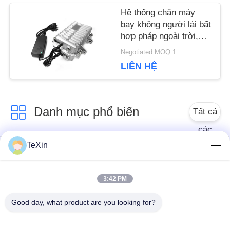
Hệ thống chặn máy
BÁO
bay không người lái bất
hợp pháp ngoài trời,
GIÁ
thiết bị chống thấm
Negotiated MOQ:1
nước ngoài trời
LIÊN HỆ
SƠ
ĐỒ
Danh mục phổ biến
Tất cả
TRANG
các
TeXin
WEB
Mô-đun gây nhiễu
Mô-đun nhiễu tín hiệu
máy bay không người
lái
3:42 PM
PRIVACY
Good day, what product are you looking for?
Mô-đun gây nhiễu
bộ khuếch đại công
POLICY
FPV
suất RF