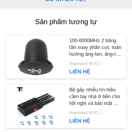
HỆ
Sản phẩm tương tự
CHÚNG
TÔI
100-6000MHz 2 băng
tần xoay phân cực toàn
hướng ăng-ten, ăng-ten
TIN
nấm chống thấm 360 °
Negotiated MOQ:1
để giám sát và chống
LIÊN HỆ
TỨC
lại máy bay không
người lái
Bộ gây nhiễu tín hiệu
BLOG
cầm tay nhà ở bền cho
hội nghị và bảo mật cá
nhân
Negotiated MOQ:1
YÊU
LIÊN HỆ
CẦU