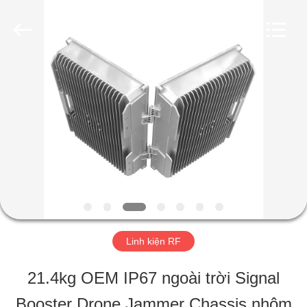
©
2019
-
2026
Amplifier
module.
NHÀ
All
Rights
Reserved.
SẢN
PHẨM
VỀ
CHÚNG
Linh kiện RF
TÔI
21.4kg OEM IP67 ngoài trời Signal
Booster Drone Jammer Chassis nhôm