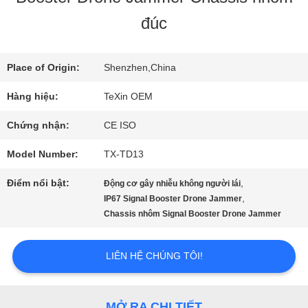
THAM
đúc
QUAN
Place of Origin:
Shenzhen,China
NHÀ
Hàng hiệu:
TeXin OEM
MÁY
Chứng nhận:
CE ISO
Model Number:
TX-TD13
KIỂM
Điểm nổi bật:
,
Động cơ gây nhiễu không người lái
SOÁT
,
IP67 Signal Booster Drone Jammer
Chassis nhôm Signal Booster Drone Jammer
CHẤT
LƯỢNG
LIÊN HỆ CHÚNG TÔI!
LIÊN
MỞ RA CHI TIẾT